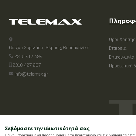
Πληροφ
Όροι Χρήσης
6ο χλμ Χαριλάου-Θέρμης, Θεσσαλονίκη
Εταιρεία
2310 417 494
Επικοινωνία
2310 427 867
Προσωπικά δ
info@telemax.gr
Σεβόμαστε την ιδιωτικότητά σας
Για να μπορέσουμε να προσαρμόσουμε το περιεχόμενο και τις διαφημίσεις πο