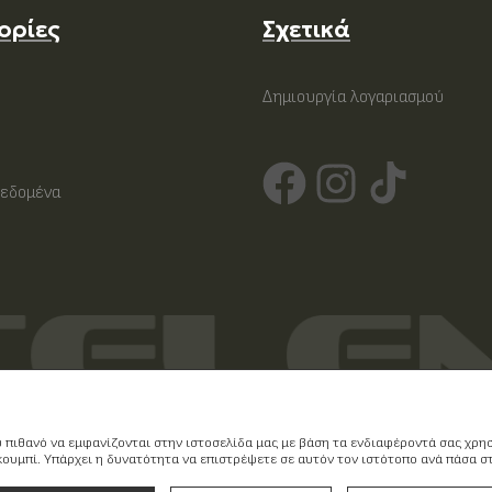
ορίες
Σχετικά
Δημιουργία λογαριασμού
εδομένα
υ πιθανό να εμφανίζονται στην ιστοσελίδα μας με βάση τα ενδιαφέροντά σας χρ
υμπί. Υπάρχει η δυνατότητα να επιστρέψετε σε αυτόν τον ιστότοπο ανά πάσα στι
Running on
Wefia
- Created by
Idees Digital Agency