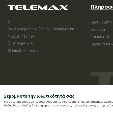
Πληροφ
Όροι Χρήσης
6ο χλμ Χαριλάου-Θέρμης, Θεσσαλονίκη
Εταιρεία
2310 417 494
Επικοινωνία
2310 427 867
Προσωπικά δ
info@telemax.gr
Σεβόμαστε την ιδιωτικότητά σας
Για να μπορέσουμε να προσαρμόσουμε το περιεχόμενο και τις διαφημίσεις πο
δεδομένων. Αποδεχθείτε τη χρήση των τεχνολογιών επιλέγοντας το σχετικό κο