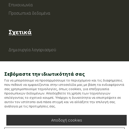
Επικοινωνία
Προσωπικά δεδομένα
Σχετικά
Δημιουργία λογαριασμού
Σεβόμαστε την ιδιωτικότητά σας
Για να μπορέσουμε να προσαρμόσουμε το περιεχόμενο και τις διαφημίσεις
που πιθανό να εμφανίζονται στην ιστοσελίδα μας με βάση τα ενδιαφέροντά
σας χρησιμοποιούμε τεχνολογίες, όπως cookies, για επεξεργασία
προσωπικών δεδομένων. Αποδεχθείτε τη χρήση των τεχνολογιών
επιλέγοντας το σχετικό κουμπί. Υπάρχει η δυνατότητα να επιστρέψετε σε
αυτόν τον ιστότοπο ανά πάσα στιγμή και να αλλάξετε την επιλογή σας
ανάλογα με τις προτιμήσεις σας.
Αποδοχή cookies