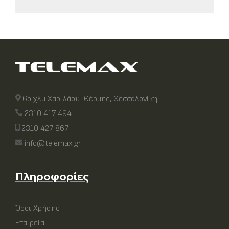
6ο χλμ Χαριλάου-Θέρμης, Θεσσαλονίκη
2310 417 494
2310 427 867
info@telemax.gr
Πληροφορίες
Όροι Χρήσης
Εταιρεία