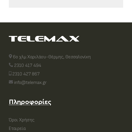
6ο χλμ Χαριλάου-Θέρμης, Θεσσαλονίκη
2310 417 494
2310 427 867
info@telemax.gr
Πληροφορίες
Όροι Χρήσης
Εταιρεία