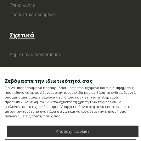
Επικοινωνία
Προσωπικά δεδομένα
Σχετικά
Δημιουργία λογαριασμού
Σεβόμαστε την ιδιωτικότητά σας
Για να μπορέσουμε να προσαρμόσουμε το περιεχόμενο και τις διαφημίσεις
που πιθανό να εμφανίζονται στην ιστοσελίδα μας με βάση τα ενδιαφέροντά
σας χρησιμοποιούμε τεχνολογίες, όπως cookies, για επεξεργασία
προσωπικών δεδομένων. Αποδεχθείτε τη χρήση των τεχνολογιών
επιλέγοντας το σχετικό κουμπί. Υπάρχει η δυνατότητα να επιστρέψετε σε
αυτόν τον ιστότοπο ανά πάσα στιγμή και να αλλάξετε την επιλογή σας
ανάλογα με τις προτιμήσεις σας.
Αποδοχή cookies