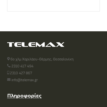
6ο χλμ Χαριλάου-Θέρμης, Θεσσαλονίκη
2310 417 494
2310 427 867
info@telemax.gr
Πληροφορίες