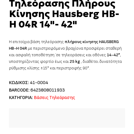
Τηλεόρασης Πλήρους
Κίνησης Hausberg HB-
H 04R 14"- 42"
Η επιτοίχια βάση τηλεόρασης
πλήρους κίνησης HAUSBERG
HB-H 04R
με περιστρεφόμενο βραχίονα προσφέρει σταθερή
και ασφαλή τοποθέτηση ΄σε τηλεοράσεις και οθόνες
14-42"
,
υποστηρίζοντας φορτίο έως και
25 kg
, διαθέτει δυνατότητα
ρύθμισης κλίσης ±15° και περιστροφής 90°.
ΚΩΔΙΚΟΣ:
41-0004
BARCODE:
6423808011933
ΚΑΤΗΓΟΡΙΑ:
Βάσεις Τηλεόρασης