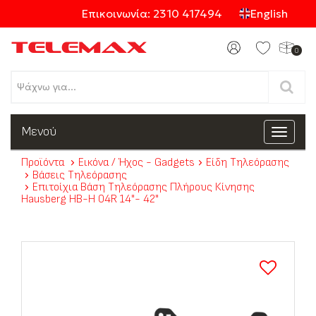
Επικοινωνία: 2310 417494
English
0
Προϊόντα
Μενού
Toggle
navigat
Προϊόντα
Εικόνα / Ήχος - Gadgets
Είδη Τηλεόρασης
Κατηγορίες
Βάσεις Τηλεόρασης
Επιτοίχια Βάση Τηλεόρασης Πλήρους Κίνησης
Hausberg HB-H 04R 14"- 42"