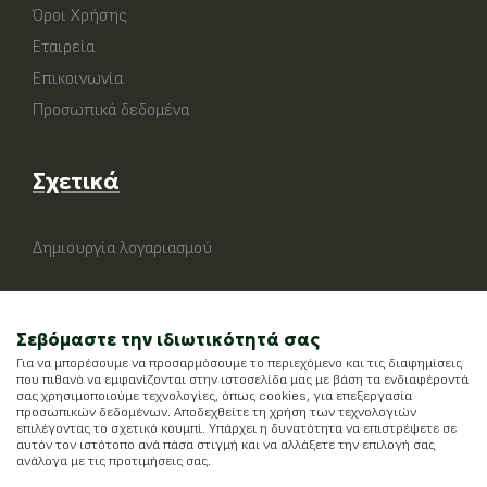
Όροι Χρήσης
Εταιρεία
Επικοινωνία
Προσωπικά δεδομένα
Σχετικά
Δημιουργία λογαριασμού
Σεβόμαστε την ιδιωτικότητά σας
Για να μπορέσουμε να προσαρμόσουμε το περιεχόμενο και τις διαφημίσεις
που πιθανό να εμφανίζονται στην ιστοσελίδα μας με βάση τα ενδιαφέροντά
σας χρησιμοποιούμε τεχνολογίες, όπως cookies, για επεξεργασία
προσωπικών δεδομένων. Αποδεχθείτε τη χρήση των τεχνολογιών
επιλέγοντας το σχετικό κουμπί. Υπάρχει η δυνατότητα να επιστρέψετε σε
αυτόν τον ιστότοπο ανά πάσα στιγμή και να αλλάξετε την επιλογή σας
ανάλογα με τις προτιμήσεις σας.