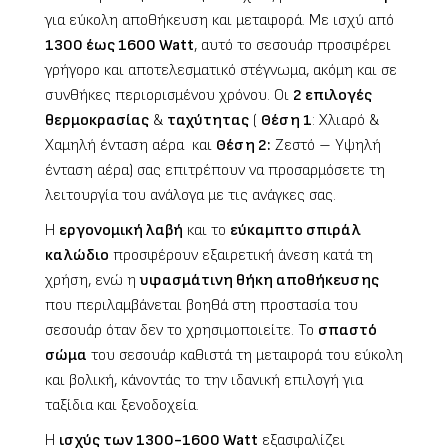
για εύκολη αποθήκευση και μεταφορά. Με ισχύ από
1300 έως 1600
Watt
, αυτό το σεσουάρ προσφέρει
γρήγορο και αποτελεσματικό στέγνωμα, ακόμη και σε
συνθήκες περιορισμένου χρόνου. Οι
2 επιλογές
θερμοκρασίας
&
ταχύτητας
(
Θέση 1
: Χλιαρό &
Χαμηλή ένταση αέρα και
Θέση 2:
Ζεστό – Υψηλή
ένταση αέρα) σας επιτρέπουν να προσαρμόσετε τη
λειτουργία του ανάλογα με τις ανάγκες σας.
Η
εργονομική λαβή
και το
εύκαμπτο σπιράλ
καλώδιο
προσφέρουν εξαιρετική άνεση κατά τη
χρήση, ενώ η
υφασμάτινη θήκη αποθήκευσης
που περιλαμβάνεται βοηθά στη προστασία του
σεσουάρ όταν δεν το χρησιμοποιείτε. Το
σπαστό
σώμα
του σεσουάρ καθιστά τη μεταφορά του εύκολη
και βολική, κάνοντάς το την ιδανική επιλογή για
ταξίδια και ξενοδοχεία.
Η
ισχύς των 1300-1600
Watt
εξασφαλίζει