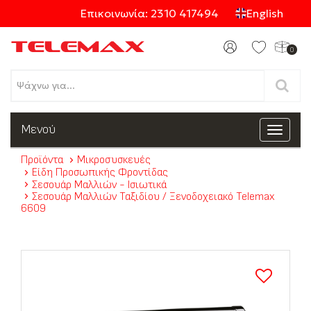
Επικοινωνία: 2310 417494
English
0
Προϊόντα
Μενού
Toggle
navigat
Προϊόντα
Μικροσυσκευές
Κατηγορίες
Είδη Προσωπικής Φροντίδας
Σεσουάρ Μαλλιών - Ισιωτικά
Σεσουάρ Μαλλιών Ταξιδίου / Ξενοδοχειακό Telemax
6609