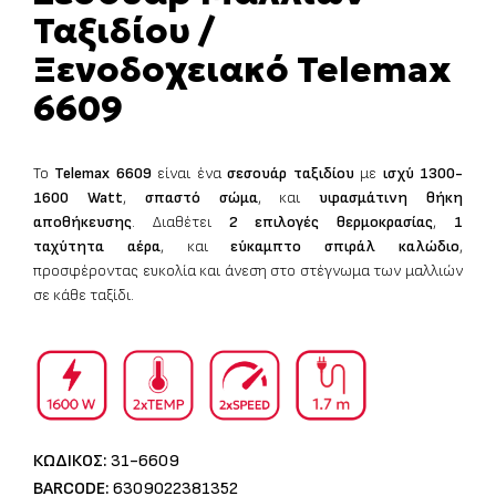
Ταξιδίου /
Ξενοδοχειακό Telemax
6609
Το
Telemax
6609
είναι ένα
σεσουάρ ταξιδίου
με
ισχύ 1300-
1600
Watt
,
σπαστό σώμα
, και
υφασμάτινη θήκη
αποθήκευσης
. Διαθέτει
2 επιλογές θερμοκρασίας
,
1
ταχύτητα αέρα
, και
εύκαμπτο σπιράλ καλώδιο
,
προσφέροντας ευκολία και άνεση στο στέγνωμα των μαλλιών
σε κάθε ταξίδι.
ΚΩΔΙΚΟΣ:
31-6609
BARCODE:
6309022381352