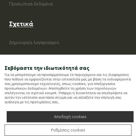
Προσωπικά δεδομένα
Σχετικά
Δημιουργία λογαριασμού
Σεβόμαστε την ιδιωτικότητά σας
Για να μπορέσουμε να προσαρμόσουμε το περιεχόμενο και τις διαφημίσεις
που πιθανό να εμφανίζονται στην ιστοσελίδα μας με βάση τα ενδιαφέροντά
σας χρησιμοποιούμε τεχνολογίες, όπως cookies, για επεξεργασία
προσωπικών δεδομένων. Αποδεχθείτε τη χρήση των τεχνολογιών
επιλέγοντας το σχετικό κουμπί. Υπάρχει η δυνατότητα να επιστρέψετε σε
αυτόν τον ιστότοπο ανά πάσα στιγμή και να αλλάξετε την επιλογή σας
ανάλογα με τις προτιμήσεις σας.
Αποδοχή cookies
Ρυθμίσεις cookies
Running on
Wefia
- Created by