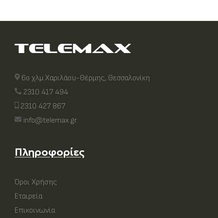
6ο χλμ Χαριλάου-Θέρμης, Θεσσαλονίκη
2310 417 494
2310 427 867
info@telemax.gr
Πληροφορίες
Όροι Χρήσης
Εταιρεία
Επικοινωνία