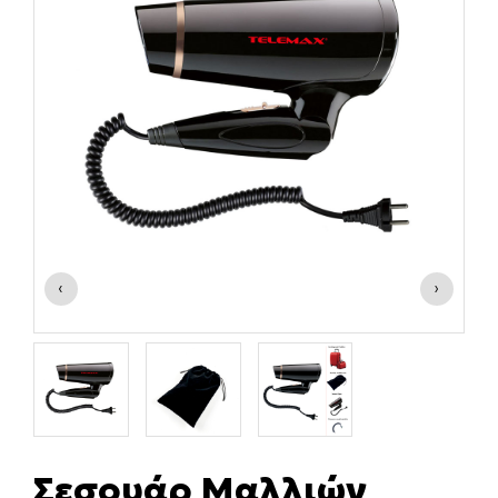
‹
›
Σεσουάρ Μαλλιών