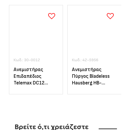
Κωδ.: 30-0012
Κωδ.: 42-5956
Ανεμιστήρας
Ανεμιστήρας
Επιδαπέδιος
Πύργος Bladeless
Telemax DC12
Hausberg HB-
Μαύρος 40cm -
5956GR Γκρι 86cm -
30W DC Μοτέρ &
70W με LED
Διπλή Φτερωτή (
FS40-DC12 )
Βρείτε ό,τι χρειάζεστε