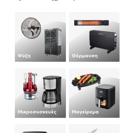
Ψύξη
Θέρμανση
Μικροσυσκευές
Μαγείρεμα