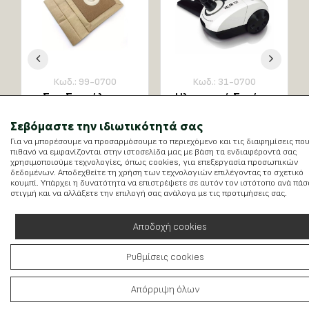
Σεβόμαστε την ιδιωτικότητά σας
Για να μπορέσουμε να προσαρμόσουμε το περιεχόμενο και τις διαφημίσεις πο
πιθανό να εμφανίζονται στην ιστοσελίδα μας με βάση τα ενδιαφέροντά σας
χρησιμοποιούμε τεχνολογίες, όπως cookies, για επεξεργασία προσωπικών
prev
prev
δεδομένων. Αποδεχθείτε τη χρήση των τεχνολογιών επιλέγοντας το σχετικό
κουμπί. Υπάρχει η δυνατότητα να επιστρέψετε σε αυτόν τον ιστότοπο ανά πάσ
στιγμή και να αλλάξετε την επιλογή σας ανάλογα με τις προτιμήσεις σας.
Κωδ.: 99-0700
Κωδ.: 31-0700
Σετ Σακούλες +
Ηλεκτρική Σκούπα
Αποδοχή cookies
Φίλτρα για Σκούπα
Telemax Valor 700
Telemax Valor 700
Ρυθμίσεις cookies
Δείτε περισσότερα
Δείτε περισσότερα
Απόρριψη όλων