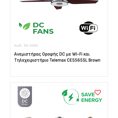
Κωδ.: 30-0565
Ανεμιστήρας Οροφής DC με WI-Fi και
Τηλεχειριστήριο Telemax CES565SL Brown