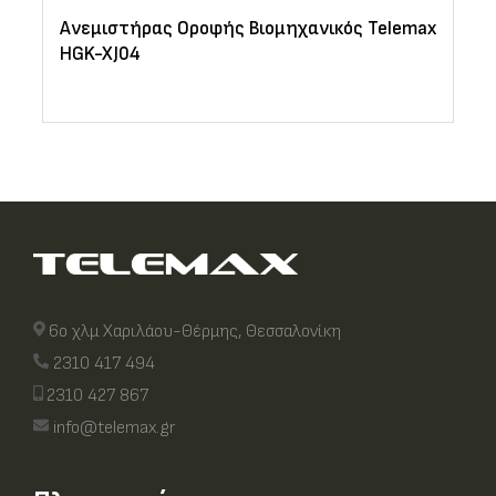
Ανεμιστήρας Οροφής Βιομηχανικός Telemax
HGK-XJ04
6ο χλμ Χαριλάου-Θέρμης, Θεσσαλονίκη
2310 417 494
2310 427 867
info@telemax.gr