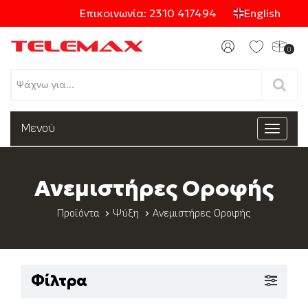
Επικοινωνία: 2310 417494
English
0
Προϊόντα
Μενού
Toggle
navigat
Κατηγορίες
Ανεμιστήρες Οροφής
Προϊόντα
Ψύξη
Ανεμιστήρες Οροφής
Φίλτρα