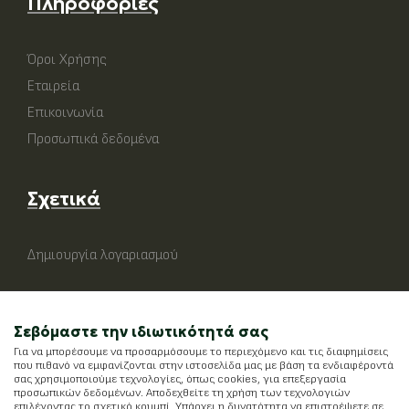
Πληροφορίες
Όροι Χρήσης
Εταιρεία
Επικοινωνία
Προσωπικά δεδομένα
Σχετικά
Δημιουργία λογαριασμού
Σεβόμαστε την ιδιωτικότητά σας
Για να μπορέσουμε να προσαρμόσουμε το περιεχόμενο και τις διαφημίσεις
που πιθανό να εμφανίζονται στην ιστοσελίδα μας με βάση τα ενδιαφέροντά
σας χρησιμοποιούμε τεχνολογίες, όπως cookies, για επεξεργασία
προσωπικών δεδομένων. Αποδεχθείτε τη χρήση των τεχνολογιών
επιλέγοντας το σχετικό κουμπί. Υπάρχει η δυνατότητα να επιστρέψετε σε