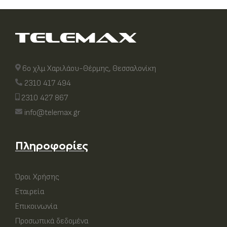
6ο χλμ Χαριλάου-Θέρμης, Θεσσαλονίκη
2310 417 494
2310 427 867
info@telemax.gr
Πληροφορίες
Όροι Χρήσης
Εταιρεία
Επικοινωνία
Προσωπικά δεδομένα