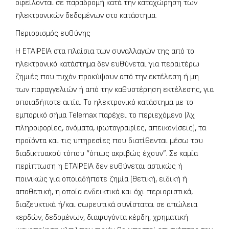
οφείλονται σε παραδρομή κατά την καταχώρηση των
ηλεκτρονικών δεδομένων στο κατάστημα.
Περιορισμός ευθύνης
Η ΕΤΑΙΡΕΙΑ στα πλαίσια των συναλλαγών της από το
ηλεκτρονικό κατάστημα δεν ευθύνεται για περαιτέρω
ζημιές που τυχόν προκύψουν από την εκτέλεση ή μη
των παραγγελιών ή από την καθυστέρηση εκτέλεσης, για
οποιαδήποτε αιτία. Το ηλεκτρονικό κατάστημα με το
εμπορικό σήμα Telemax παρέχει το περιεχόμενο (λχ
πληροφορίες, ονόματα, φωτογραφίες, απεικονίσεις), τα
προϊόντα και τις υπηρεσίες που διατίθενται μέσω του
διαδικτυακού τόπου “όπως ακριβώς έχουν”. Σε καμία
περίπτωση η ΕΤΑΙΡΕΙΑ δεν ευθύνεται αστικώς ή
ποινικώς για οποιαδήποτε ζημία (θετική, ειδική ή
αποθετική, η οποία ενδεικτικά και όχι περιοριστικά,
διαζευκτικά ή/και σωρευτικά συνίσταται σε απώλεια
κερδών, δεδομένων, διαφυγόντα κέρδη, χρηματική