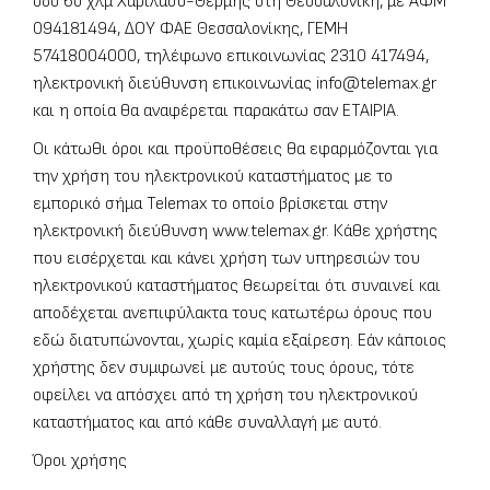
οδό 6o χλμ Χαριλάου-Θέρμης στη Θεσσαλονίκη, με ΑΦΜ
094181494, ΔΟΥ ΦΑΕ Θεσσαλονίκης, ΓΕΜΗ
57418004000, τηλέφωνο επικοινωνίας
2310 417494
,
ηλεκτρονική διεύθυνση επικοινωνίας
info@telemax.gr
και η οποία θα αναφέρεται παρακάτω σαν ΕΤΑΙΡΙΑ.
Οι κάτωθι όροι και προϋποθέσεις θα εφαρμόζονται για
την χρήση του ηλεκτρονικού καταστήματος με το
εμπορικό σήμα Telemax το οποίο βρίσκεται στην
ηλεκτρονική διεύθυνση www.telemax.gr. Κάθε χρήστης
που εισέρχεται και κάνει χρήση των υπηρεσιών του
ηλεκτρονικού καταστήματος θεωρείται ότι συναινεί και
αποδέχεται ανεπιφύλακτα τους κατωτέρω όρους που
εδώ διατυπώνονται, χωρίς καμία εξαίρεση. Εάν κάποιος
χρήστης δεν συμφωνεί με αυτούς τους όρους, τότε
οφείλει να απόσχει από τη χρήση του ηλεκτρονικού
καταστήματος και από κάθε συναλλαγή με αυτό.
Όροι χρήσης