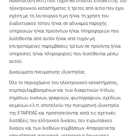
ικανοποίηση κλπ.) που τυχόν θα υποστεί επισκέπτης του
ηλεκτρονικού καταστήματος ή τρίτος από αιτία που έχει
σχέση με τη λειτουργία ή μη ή/και τη χρήση του
διαδικτυακού τόπου ή/και σε αδυναμία παροχής
υπηρεσιών ή/και προϊόντων ή/και πληροφοριών που
διατίθενται από αυτόν ή/και από τυχόν μη
επιτρεπόμενες παρεμβάσεις τρίτων σε προϊόντα ή/και
υπηρεσίες ή/και πληροφορίες που διατίθενται μέσω
αυτού.
Δικαιώματα πνευματικής ιδιοκτησίας
Όλο το περιεχόμενο του ηλεκτρονικού καταστήματος,
συμπεριλαμβανομένων και των διακριτικών τίτλων,
σημάτων, εικόνων, γραφικών, φωτογραφιών, σχεδίων,
κειμένων κ.λ.π. αποτελούν την πνευματική ιδιοκτησία
της ΕΤΑΙΡΕΙΑΣ και προστατεύονται κατά τις σχετικές
διατάξεις του ελληνικού δικαίου, του ευρωπαϊκού
δικαίου και των διεθνών συμβάσεων. Απαγορεύεται
οποιαδήποτε αντιγραφή, μεταφορά ή δημιουργία