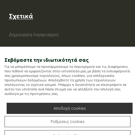
Σχετικά
Δημιουργία λογαριασμού
Σεβόμαστε την ιδιωτικότητά σας
Για να μπορέσουμε να προσαρμόσουμε το περιεχόμενο και τις διαφημίσεις
που πιθανό να εμφανίζονται στην ιστοσελίδα μας με βάση τα ενδιαφέροντά
σας χρησιμοποιούμε τεχνολογίες, όπως cookies, για επεξεργασία
προσωπικών δεδομένων. Αποδεχθείτε τη χρήση των τεχνολογιών
επιλέγοντας το σχετικό κουμπί. Υπάρχει η δυνατότητα να επιστρέψετε σε
αυτόν τον ιστότοπο ανά πάσα στιγμή και να αλλάξετε την επιλογή σας
ανάλογα με τις προτιμήσεις σας.
Αποδοχή cookies
Ρυθμίσεις cookies
Running on
Wefia
- Created by
Idees Digital Agency